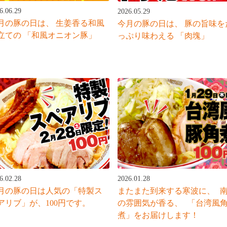
6.06.29
2026.05.29
月の豚の日は、 生姜香る和風
今月の豚の日は、 豚の旨味を
立ての 「和風オニオン豚」
っぷり味わえる 「肉塊」
6.02.28
2026.01.28
月の豚の日は人気の「特製ス
またまた到来する寒波に、 
アリブ」が、100円です。
の雰囲気が香る、 「台湾風
煮」をお届けします！