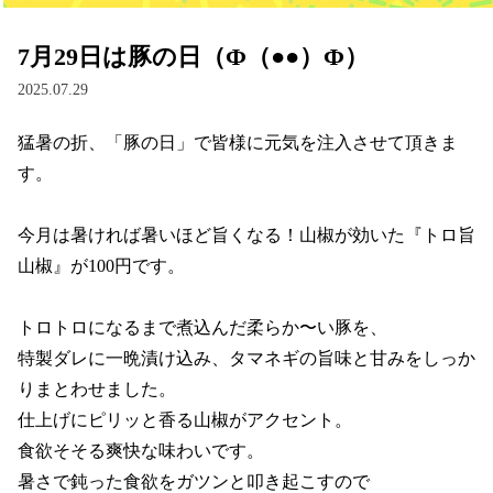
7月29日は豚の日（Ф（●●）Ф）
2025.07.29
猛暑の折、「豚の日」で皆様に元気を注入させて頂きま
す。

今月は暑ければ暑いほど旨くなる！山椒が効いた『トロ旨
山椒』が100円です。

トロトロになるまで煮込んだ柔らか〜い豚を、

特製ダレに一晩漬け込み、タマネギの旨味と甘みをしっか
りまとわせました。

仕上げにピリッと香る山椒がアクセント。

食欲そそる爽快な味わいです。

暑さで鈍った食欲をガツンと叩き起こすので
